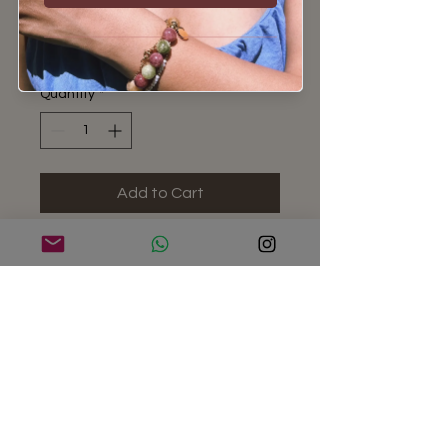
Price
€19.00
Sales Tax Included
Quantity
*
Add to Cart
Estos pendientes están hechos de
acero inoxidable, ideales para el uso
diario.
Su diseño minimalista y resistente
los convierte en un básico
imprescindible.
Tamaño del aro: 10 mm — perfectos
para llevar solos o combinarlos con
otros.