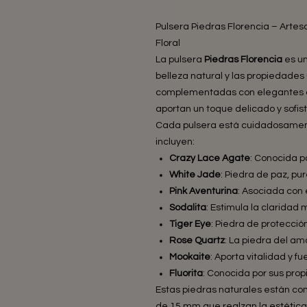
Pulsera Piedras Florencia – Artesa
Floral
La pulsera
Piedras Florencia
es un
belleza natural y las propiedades
complementadas con elegantes c
aportan un toque delicado y sofist
Cada pulsera está cuidadosamen
incluyen:
Crazy Lace Agate
: Conocida p
White Jade
: Piedra de paz, pu
Pink Aventurina
: Asociada con 
Sodalita
: Estimula la claridad
Tiger Eye
: Piedra de protecció
Rose Quartz
: La piedra del am
Mookaite
: Aporta vitalidad y fu
Fluorita
: Conocida por sus prop
Estas piedras naturales están c
de 15 mm que realzan la estética 