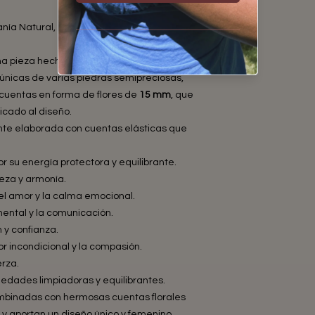
nía Natural, Equilibrio Energético y Diseño
a pieza hecha a mano que combina la
 únicas de varias piedras semipreciosas,
uentas en forma de flores de
15 mm
, que
icado al diseño.
te elaborada con cuentas elásticas que
or su energía protectora y equilibrante.
reza y armonía.
el amor y la calma emocional.
 mental y la comunicación.
n y confianza.
or incondicional y la compasión.
erza.
iedades limpiadoras y equilibrantes.
ombinadas con hermosas cuentas florales
y aportan un diseño único y femenino.