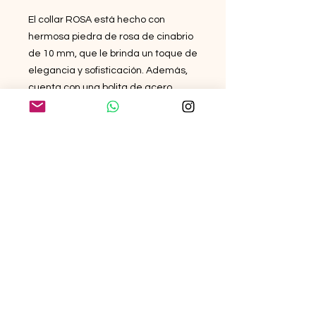
El collar ROSA está hecho con 
hermosa piedra de rosa de cinabrio 
de 10 mm, que le brinda un toque de 
elegancia y sofisticación. Además, 
cuenta con una bolita de acero 
inoxidable de 4 mm y perlas 
cultivadas de 4-5 mm, que realzan 
su belleza. El collar está 
cuidadosamente ensamblado con 
hilo de nylon de alta calidad para 
garantizar durabilidad y resistencia. 
Con un diseño único y materiales de 
primera calidad, el collar ROSA es la 
opción perfecta para añadir un 
toque de estilo a tu outfit. Disponible 
ahora para que puedas lucir 
radiante en cualquier ocasión.